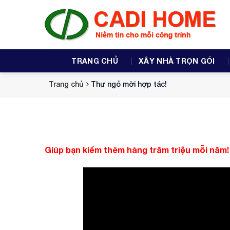
Skip
to
content
TRANG CHỦ
XÂY NHÀ TRỌN GÓI
Trang chủ
Thư ngỏ mời hợp tác!
Giúp bạn kiếm thêm hàng trăm triệu mỗi năm!